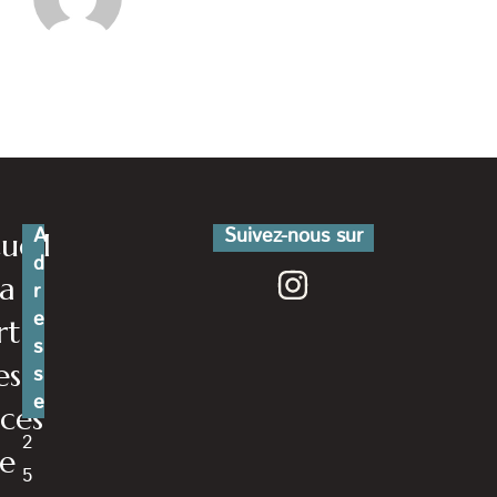
A
Suivez-nous sur
ueil
d
a
r
e
rte
s
es
s
e
ces
2
e
5